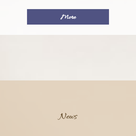
More
News